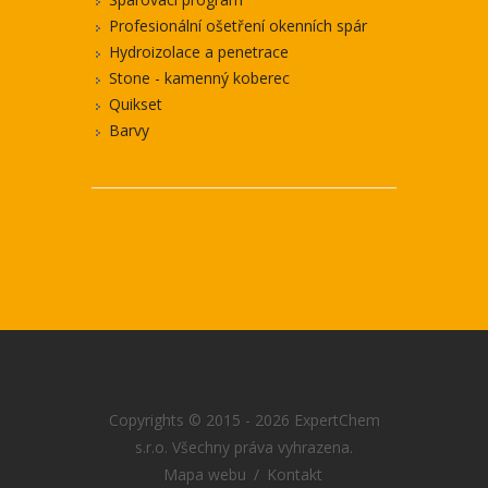
Profesionální ošetření okenních spár
Hydroizolace a penetrace
Stone - kamenný koberec
Quikset
Barvy
Copyrights © 2015 - 2026 ExpertChem
s.r.o. Všechny práva vyhrazena.
Mapa webu
/
Kontakt