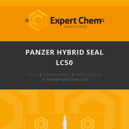
PANZER HYBRID SEAL
LC50
Domů
Stavební chemie
Tmely a silikony
PANZER Hybrid Seal LC50