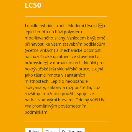
LC50
Lepidlo hybridní tmel - Moderní těsnicí a
lepicí hmota na bázi polymeru
modifikovaného silany. Vzhledem k výborné
přilnavosti ke všem stavebním podkladům
(včetně vlhkých) a mechanické odolnosti
nachází široké uplatnění ve stavebnictví,
průmyslu i v domácnostech. Ideální pro
pokrývačské a sklenářské práce, stejně
jako těsnicí hmota v sanitárních
místnostech. Lepidlo neobsahuje
isokyanáty, silikony a rozpouštědla, což
rozšiřuje možnosti použití, spoje lze
natírat vodovými barvami. Odolný vůči UV
a proměnlivým povětrnostním
podmínkám.
Balení
Obsah
Ks v kartónu