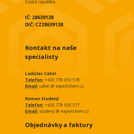
Česká republika
IČ: 28639138
DIČ: CZ28639138
Kontakt na naše
specialisty
Ladislav Cahel
Telefon:
+420 778 050 578
Email:
cahel @ expertchem.cz
Roman Studený
Telefon:
+420 778 050 577
Email:
studeny @ expertchem.cz
Objednávky a faktury